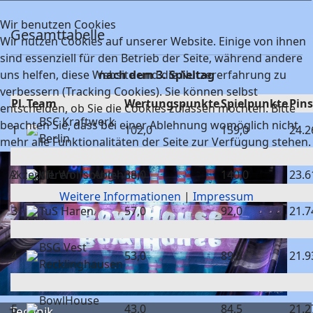
Wir benutzen Cookies
Gesamttabelle
Wir nutzen Cookies auf unserer Website. Einige von ihnen
sind essenziell für den Betrieb der Seite, während andere
uns helfen, diese Website und die Nutzererfahrung zu
nach dem 3. Spieltag
verbessern (Tracking Cookies). Sie können selbst
Pl.
Team
Wertungspunkte
Spielpunkte
Pins
entscheiden, ob Sie die Cookies zulassen möchten. Bitte
BSC Kraftwerk
beachten Sie, dass bei einer Ablehnung womöglich nicht
1
102,0
159,0
24.2
Berlin
mehr alle Funktionalitäten der Seite zur Verfügung stehen.
Akzeptieren
Ablehnen
2
VfL Wolfsburg
88,0
140,0
23.6
Weitere Informationen
|
Impressum
3
TuS Haren
57,0
92,0
21.7
BSG Vest
4
53,0
89,5
21.9
Recklinghausen
BowlHouse
5
43,0
84,5
21.2
Technik